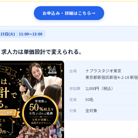
お申込み・詳細はこちら
→
15日(火)
｜
11:00〜13:00
ー】求人力は単価設計で変えられる。
ナプラスタジオ東京
会場
東京都新宿区新宿4-2-18 新
2,000円（税込）
参加費
50名
定員
全対象
対象