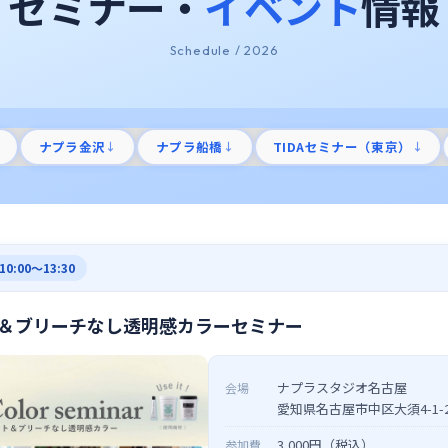
セミナー・
イベント
情報
Schedule / 2026
ナプラ金沢
ナプラ船橋
TIDAセミナー（東京）
↓
↓
↓
10:00〜13:30
＆ブリーチなし透明感カラーセミナー
ナプラスタジオ名古屋
会場
愛知県名古屋市中区大須4-1-21
3,000円（税込）
参加費