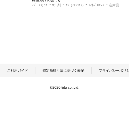
在庫品
/入数：6
ﾌｼﾞｺｽﾒﾁｯｸ
ｶﾗｰ剤
ｶﾗｰ(ﾌｧｯｼｮﾝ)
ﾉﾐﾈﾌﾟﾛｾﾝｽ
在庫品
ご利用ガイド
特定商取引法に基づく表記
プライバシーポリ
©2020 tida co.,Ltd.