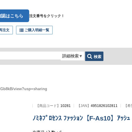
確認はこちら
注文番号をクリック！
再注文
ご購入明細一覧
詳細検索
▼
検索
fXZGb8kB/view?usp=sharing
【
商品コード
】
10281
【JAN】
4951826102811
【希
ﾉﾐﾈﾌﾟﾛｾﾝｽ ﾌｧｯｼｮﾝ【F-As10】ｱｯｼｭ