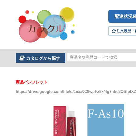
配達状況
注文履歴・
カタログから探す
商品パンフレット
https://drive.google.com/file/d/1exa0C8wpFz8x4Ig7nhc8OSlp