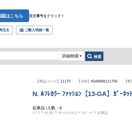
確認はこちら
注文番号をクリック！
再注文
ご購入明細一覧
詳細検索
▼
検索
【
商品コード
】
11175
【JAN】
4540688111750
【希
N. ﾙﾌﾚｶﾗｰ ﾌｧｯｼｮﾝ【13-GA】ｶﾞｰﾈｯﾄ
在庫品
/入数：6
ﾅﾌﾟﾗ
ｶﾗｰ剤
ｶﾗｰ(ﾌｧｯｼｮﾝ)
ｴﾇﾄﾞｯﾄ
在庫品