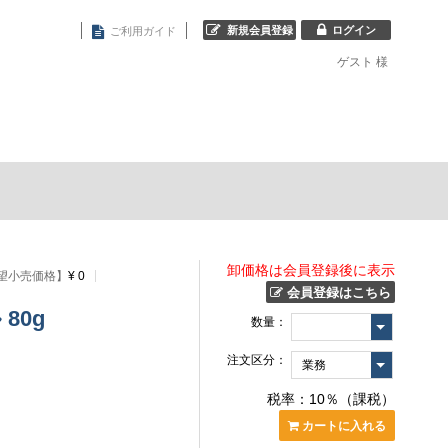
新規会員登録
ログイン
ご利用ガイド
ゲスト
様
卸価格は会員登録後に表示
望小売価格】
¥ 0
会員登録はこちら
 80g
数量：
注文区分：
税率：10％（課税）
カートに入れる