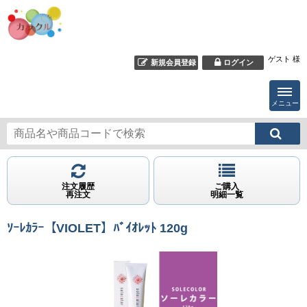
ゲスト 様
新規会員登録
ログイン
メニュー
注文履歴
ご購入
再注文
明細一覧
ｿｰﾚｶﾗｰ【VIOLET】ﾊﾞｲｵﾚｯﾄ 120g