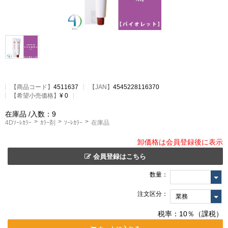
【
商品コード
】
4511637
【JAN】
4545228116370
【希望小売価格】
¥ 0
在庫品
/入数：9
4Dｿｰﾚｶﾗｰ
ｶﾗｰ剤
ｿｰﾚｶﾗｰ
在庫品
卸価格は会員登録後に表示
会員登録はこちら
数量：
注文区分：
税率：10％（課税）