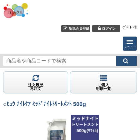
ゲスト 様
新規会員登録
ログイン
メニュー
注文履歴
ご購入
再注文
明細一覧
○ﾋｭｳ ﾅｲﾄｹｱ ﾐｯﾄﾞﾅｲﾄﾄﾘｰﾄﾒﾝﾄ 500g