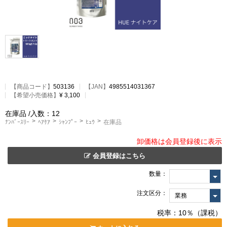
【
商品コード
】
503136
【JAN】
4985514031367
【希望小売価格】
¥ 3,100
在庫品
/入数：12
ﾅﾝﾊﾞｰｽﾘｰ
ﾍｱｹｱ
ｼｬﾝﾌﾟｰ
ﾋｭｳ
在庫品
卸価格は会員登録後に表示
会員登録はこちら
数量：
注文区分：
税率：10％（課税）