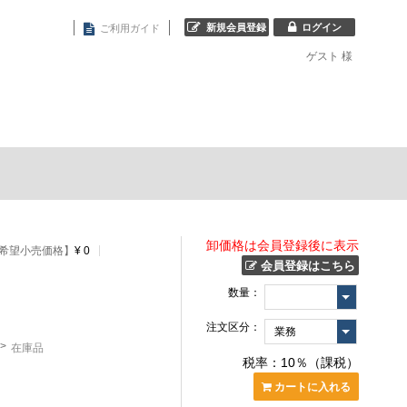
新規会員登録
ログイン
ご利用ガイド
ゲスト
様
卸価格は会員登録後に表示
希望小売価格】
¥ 0
会員登録はこちら
数量：
注文区分：
在庫品
税率：10％（課税）
カートに入れる