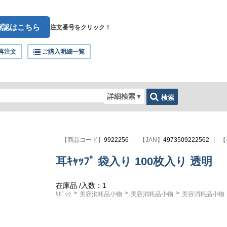
確認はこちら
注文番号をクリック！
再注文
ご購入明細一覧
詳細検索
▼
検索
【
商品コード
】
9922256
【JAN】
4973509222562
【
耳ｷｬｯﾌﾟ 袋入り 100枚入り 透明
在庫品
/入数：1
ﾘﾋﾞｯｸ
美容消耗品小物
美容消耗品小物
美容消耗品小物