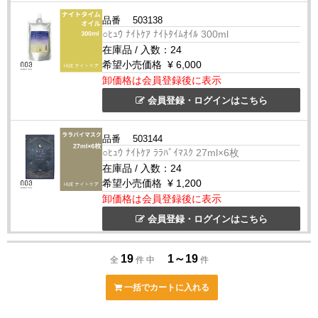
品番
503138
○ﾋｭｳ ﾅｲﾄｹｱ ﾅｲﾄﾀｲﾑｵｲﾙ 300ml
在庫品
/
入数：
24
希望小売価格
¥ 6,000
卸価格は会員登録後に表示
会員登録・ログインはこちら
品番
503144
○ﾋｭｳ ﾅｲﾄｹｱ ﾗﾗﾊﾞｲﾏｽｸ 27ml×6枚
在庫品
/
入数：
24
希望小売価格
¥ 1,200
卸価格は会員登録後に表示
会員登録・ログインはこちら
19
1～19
全
件 中
件
一括でカートに入れる