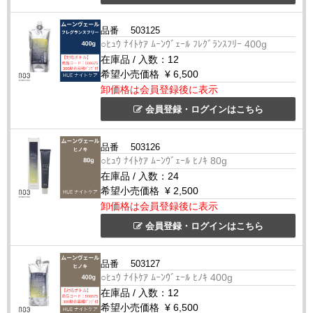
夕方15時以降限定メニュー
品番
503125
○ﾋｭｳ ﾅｲﾄｹｱ ﾑｰﾝｳﾞｪｰﾙ ﾌﾚｸﾞﾗﾝｽﾌﾘｰ 400g
【夕方15時以降限定】という時間を
“高付加価値メ
在庫品
/
入数：
12
希望小売価格
¥ 6,500
ニュー”
へ転換。
卸価格は会員登録後に表示
睡眠という明確なテーマを持つことで、通常のト
会員登録・ログインはこちら
リートメントとの差別化が可能です。
施術工程はシンプルながら、ヒアリング → ツボ刺
品番
503126
○ﾋｭｳ ﾅｲﾄｹｱ ﾑｰﾝｳﾞｪｰﾙ ﾋﾉｷ 80g
激 → オイル仕上げまで一貫したストーリー設計。
在庫品
/
入数：
24
単発メニューにとどまらず、店販・次回来店提案
希望小売価格
¥ 2,500
へとつなげる導線づくりをサポートします。
卸価格は会員登録後に表示
会員登録・ログインはこちら
品番
503127
○ﾋｭｳ ﾅｲﾄｹｱ ﾑｰﾝｳﾞｪｰﾙ ﾋﾉｷ 400g
在庫品
/
入数：
12
希望小売価格
¥ 6,500